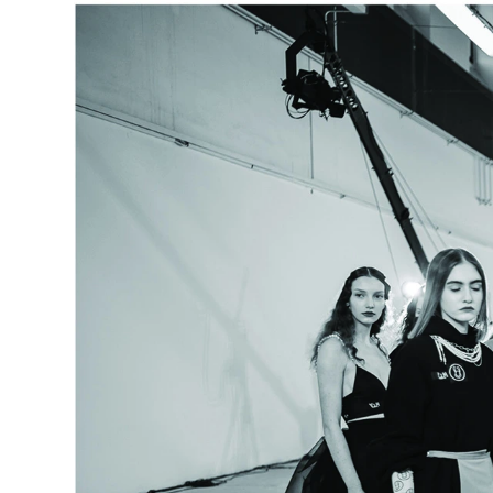
SOMETHING ABOUT MY FUTURE –
KRÁTKY RUKÁV - ČIERNA
€119