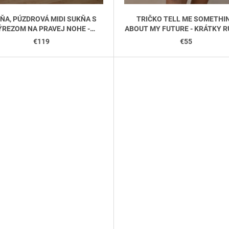
ŇA, PÚZDROVÁ MIDI SUKŇA S
TRIČKO TELL ME SOMETHI
ÝREZOM NA PRAVEJ NOHE -
ABOUT MY FUTURE - KRÁTKY R
BÉŽOVÁ
BIELA
€119
€55