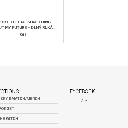
IČKO TELL ME SOMETHING
UT MY FUTURE – DLHÝ RUKÁV
-ČIERNA
€65
ECTIONS
FACEBOOK
NSKY SMATCH/MERCH
AiM
FORGET
HE WITCH