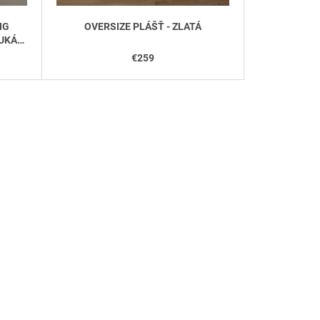
NG
OVERSIZE PLÁŠŤ - ZLATÁ
UKÁV-
€259