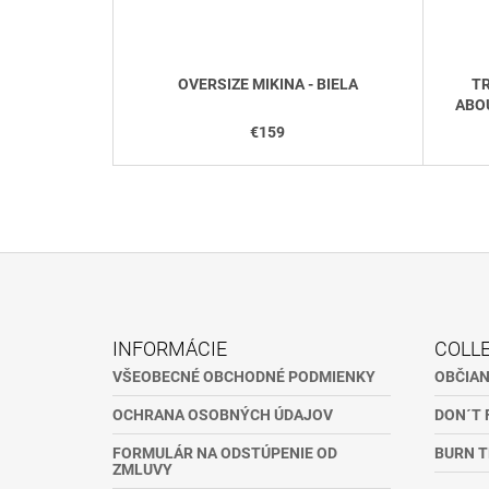
OVERSIZE MIKINA - BIELA
TR
ABO
€159
Z
Á
INFORMÁCIE
COLL
P
VŠEOBECNÉ OBCHODNÉ PODMIENKY
OBČIA
Ä
OCHRANA OSOBNÝCH ÚDAJOV
DON´T 
T
I
FORMULÁR NA ODSTÚPENIE OD
BURN T
ZMLUVY
E