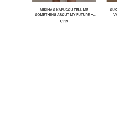
MIKINA S KAPUCOU TELL ME
SUK
SOMETHING ABOUT MY FUTURE –
V
KRÁTKY RUKÁV - ČIERNA
€119