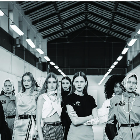
VÝREZOM NA PRAVEJ NOHE - BÉŽOVÁ
MY FUTURE - KR
€119
€55