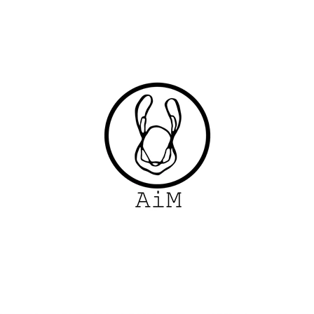
ČO POTREBUJETE NÁJSŤ?
HĽADAŤ
ODPORÚČAME
SUKŇA, PÚZDROVÁ MIDI SUKŇA S
TRIČKO TELL M