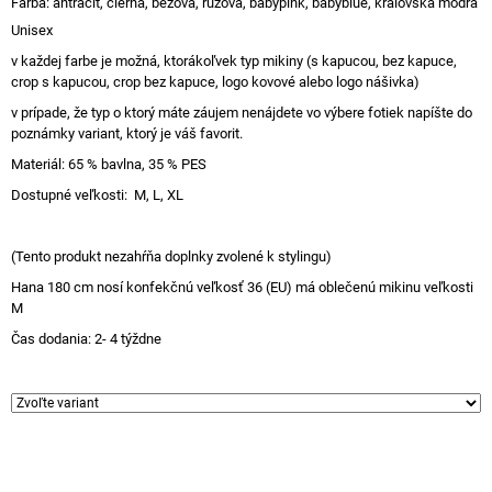
Farba: antracit, čierna, béžová, ružová, babypink, babyblue, královská modrá
Unisex
v každej farbe je možná, ktorákoľvek typ mikiny (s kapucou, bez kapuce,
crop s kapucou, crop bez kapuce, logo kovové alebo logo nášivka)
v prípade, že typ o ktorý máte záujem nenájdete vo výbere fotiek napíšte do
poznámky variant, ktorý je váš favorit.
Materiál: 65 % bavlna, 35 % PES
Dostupné veľkosti: M, L, XL
(Tento produkt nezahŕňa doplnky zvolené k stylingu)
Hana 180 cm nosí konfekčnú veľkosť 36 (EU) má oblečenú mikinu veľkosti
M
Čas dodania: 2- 4 týždne