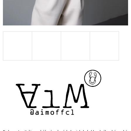
M
E
TRIČKO
TELL
ME
SOMETHING
ABOUT
MY
FUTURE
-
KRÁTKY
RUKÁV-
BIELA
€55