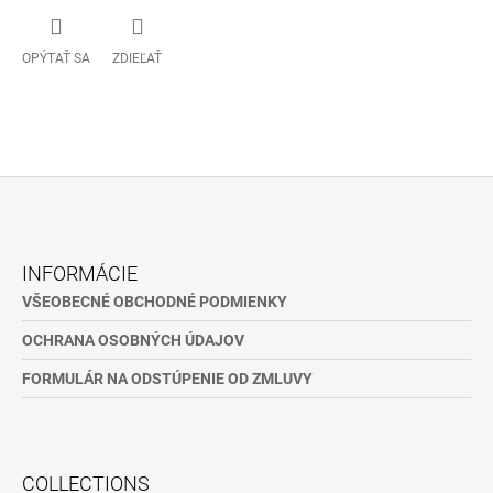
OPÝTAŤ SA
ZDIEĽAŤ
Z
Á
INFORMÁCIE
P
VŠEOBECNÉ OBCHODNÉ PODMIENKY
Ä
OCHRANA OSOBNÝCH ÚDAJOV
T
I
FORMULÁR NA ODSTÚPENIE OD ZMLUVY
E
COLLECTIONS