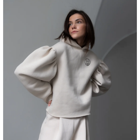
Á
J
S
Ť
?
HĽADAŤ
O
D
P
O
R
Ú
Č
A