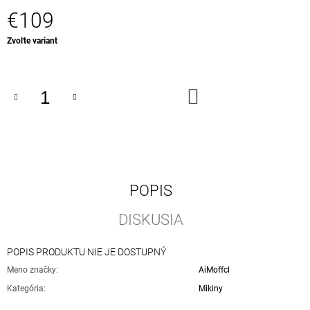
€109
Jednotková
Zvoľte variant
cena:
DO
KOŠÍKA
POPIS
DISKUSIA
POPIS PRODUKTU NIE JE DOSTUPNÝ
Meno značky
:
AiMoffcl
Kategória
:
Mikiny