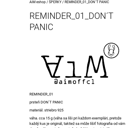
SOMETHING ABOUT MY FUTURE –
Domov
AiM eshop
/
ŠPERKY
/
REMINDER_01_DON´T PANIC
KRÁTKY RUKÁV - ČIERNA
€119
REMINDER_01_DON´T
PANIC
REMINDER_01
prsteň DON´T PANIC
materiál. striebro 925
váha. cca 15 g (váha sa líši pri každom exemplári, pretože
každý kus je originál, taktiež sa môže líšiť fotografia od vám