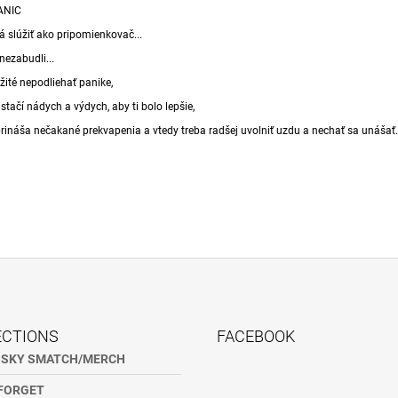
ANIC
 slúžiť ako pripomienkovač...
ezabudli...
ežité nepodliehať panike,
stačí nádych a výdych, aby ti bolo lepšie,
prináša nečakané prekvapenia a vtedy treba radšej uvolniť uzdu a nechať sa unášať
ECTIONS
FACEBOOK
NSKY SMATCH/MERCH
FORGET