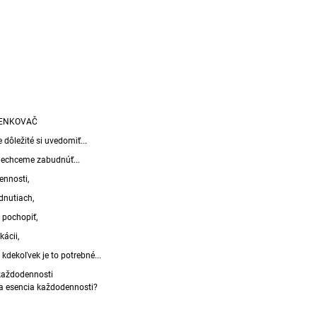
IENKOVAČ
e dôležité si uvedomiť...
nechceme zabudnúť...
ennosti,
dnutiach,
 pochopiť,
kácii,
. kdekoľvek je to potrebné...
každodennosti
oja esencia každodennosti?