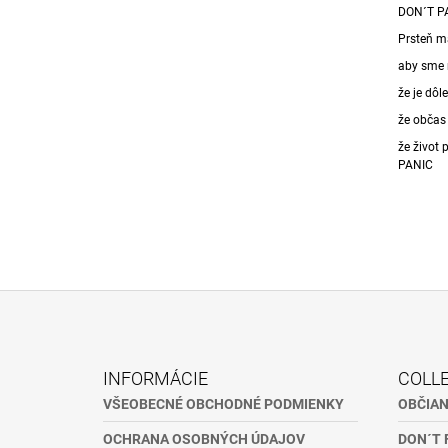
DON´T P
Prsteň má
aby sme n
že je dôl
že občas 
že život 
PANIC
Z
Á
INFORMÁCIE
COLL
P
VŠEOBECNÉ OBCHODNÉ PODMIENKY
OBČIA
Ä
OCHRANA OSOBNÝCH ÚDAJOV
DON´T 
T