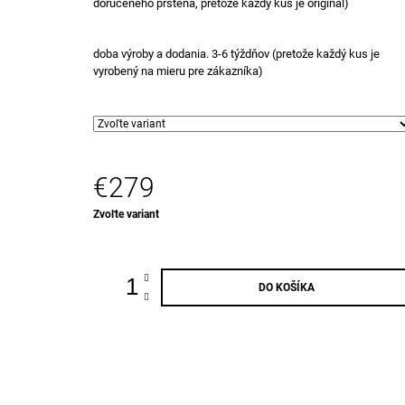
doručeného prsteňa, pretože každý kus je originál)
doba výroby a dodania. 3-6 týždňov (pretože každý kus je
vyrobený na mieru pre zákazníka)
€279
Jednotková
Zvoľte variant
cena:
DO KOŠÍKA