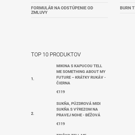
I
FORMULÁR NA ODSTÚPENIE OD
BURN T
ZMLUVY
E
TOP 10 PRODUKTOV
MIKINA S KAPUCOU TELL
ME SOMETHING ABOUT MY
FUTURE – KRÁTKY RUKÁV -
ČIERNA
€119
SUKŇA, PÚZDROVÁ MIDI
SUKŇA S VÝREZOM NA
PRAVEJ NOHE - BÉŽOVÁ
€119