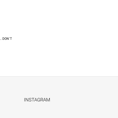
... DON´T
INSTAGRAM