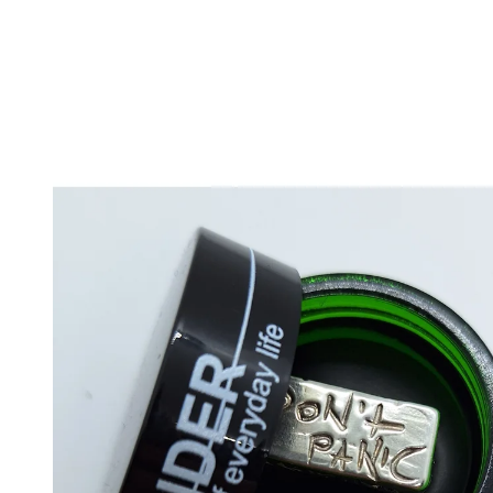
VÝREZOM NA PRAVEJ NOHE - BÉŽOVÁ
MY FUTURE - KR
€119
€55