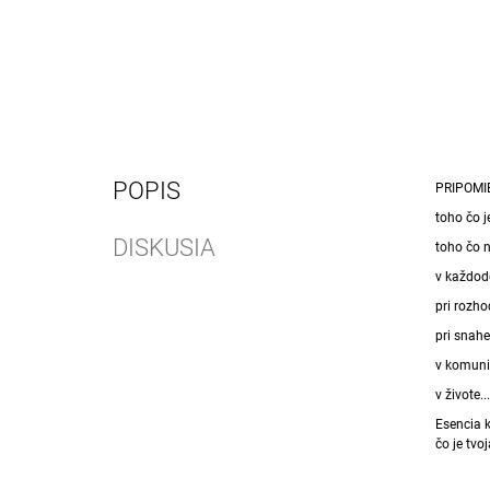
POPIS
PRIPOM
toho čo j
DISKUSIA
toho čo 
v každod
pri rozho
pri snahe
v komuni
v živote..
Esencia 
čo je tv