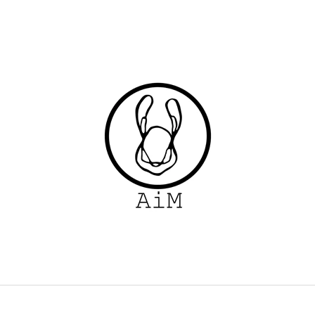
ČO POTREBUJETE NÁJSŤ?
HĽADAŤ
ODPORÚČAME
SUKŇA, PÚZDROVÁ MIDI SUKŇA S
TRIČKO TELL M