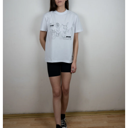
Á
J
S
Ť
?
HĽADAŤ
O
D
P
O
R
Ú
Č
A