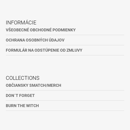
Z
Á
INFORMÁCIE
P
VŠEOBECNÉ OBCHODNÉ PODMIENKY
Ä
OCHRANA OSOBNÝCH ÚDAJOV
T
I
FORMULÁR NA ODSTÚPENIE OD ZMLUVY
E
COLLECTIONS
OBČIANSKY SMATCH/MERCH
DON´T FORGET
BURN THE WITCH