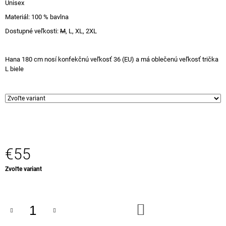
Unisex
Materiál: 100 % bavlna
Dostupné veľkosti:
M
, L, XL, 2XL
Hana 180 cm nosí konfekčnú veľkosť 36 (EU) a má oblečenú veľkosť trička
L biele
€55
Jednotková
Zvoľte variant
cena:
DO
KOŠÍKA