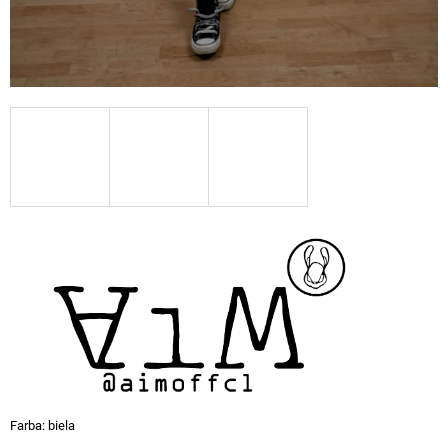
M
E
SUKŇA,
PÚZDROVÁ
MIDI
SUKŇA
S
VÝREZOM
NA
PRAVEJ
NOHE
-
BÉŽOVÁ
€119
Farba: biela