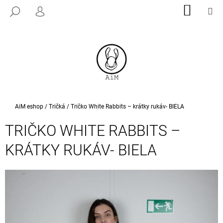
K
Prejsť
NÁKU
M
HĽADAŤ
na
KOŠÍK
PRIHLÁSENIE
O
SPÄŤ
SPÄŤ
obsah
Š
Í
Č
K
O
P
O
T
Domov
AiM eshop
/
Tričká
/
Tričko White Rabbits – krátky rukáv- BIELA
R
TRIČKO WHITE RABBITS –
E
B
KRÁTKY RUKÁV- BIELA
U
J
E
T
E
N