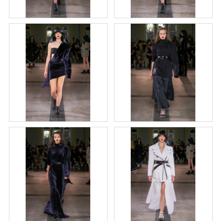
M
E
MIKINA
S
KAPUCOU
-
RUŽOVÁ
€99