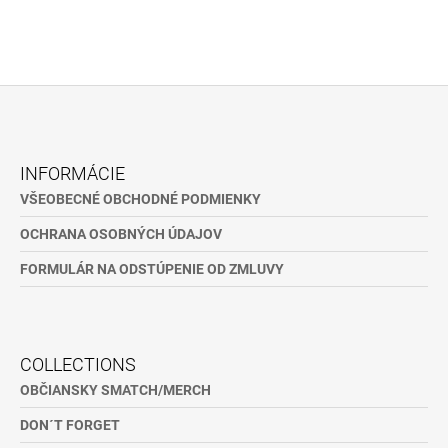
Z
Á
INFORMÁCIE
P
VŠEOBECNÉ OBCHODNÉ PODMIENKY
Ä
OCHRANA OSOBNÝCH ÚDAJOV
T
I
FORMULÁR NA ODSTÚPENIE OD ZMLUVY
E
COLLECTIONS
OBČIANSKY SMATCH/MERCH
DON´T FORGET