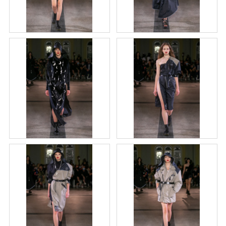
Á
J
S
Ť
?
HĽADAŤ
O
D
P
O
R
Ú
Č
A