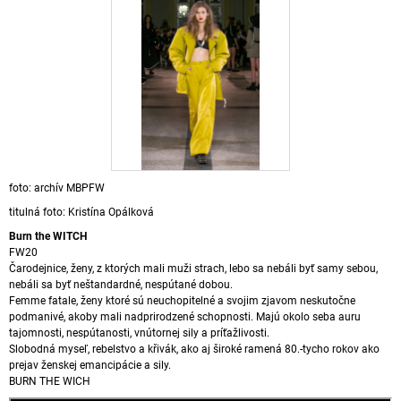
foto: archív MBPFW
titulná foto: Kristína Opálková
Burn the WITCH
FW20
Čarodejnice, ženy, z ktorých mali muži strach, lebo sa nebáli byť samy sebou,
nebáli sa byť neštandardné, nespútané dobou.
Femme fatale, ženy ktoré sú neuchopitelné a svojim zjavom neskutočne
podmanivé, akoby mali nadprirodzené schopnosti. Majú okolo seba auru
tajomnosti, nespútanosti, vnútornej sily a príťažlivosti.
Slobodná myseľ, rebelstvo a křivák, ako aj široké ramená 80.-tycho rokov ako
prejav ženskej emancipácie a sily.
BURN THE WICH